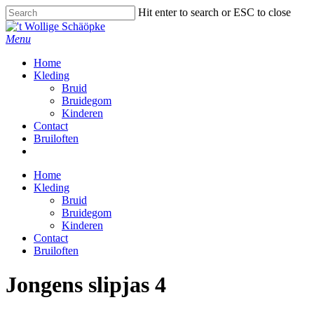
Skip
Hit enter to search or ESC to close
to
Close
main
Search
Menu
content
Home
Kleding
Bruid
Bruidegom
Kinderen
Contact
Bruiloften
facebook
Home
Kleding
Bruid
Bruidegom
Kinderen
Contact
Bruiloften
Jongens slipjas 4