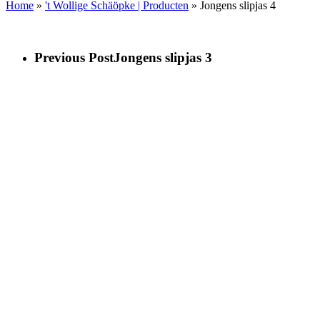
Home
»
't Wollige Schäöpke | Producten
»
Jongens slipjas 4
Previous Post
Jongens slipjas 3